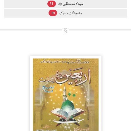
میلاد مصطفےٰ ﷺ
31
ملفوظات مبارک
19