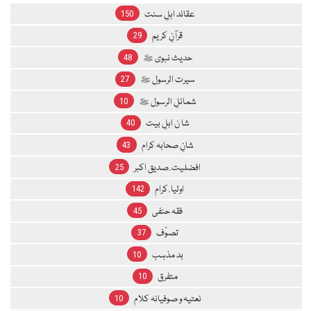
عقائد اہلِ سنت
150
قرآنِ کریم
29
حدیث نبوی ﷺ
48
سیرت الرسول ﷺ
27
شمائلِ الرسول ﷺ
10
شا ن اہلِ بیت
40
شانِ صحابہ کرام
43
افضلیت ِ صدیق اکبر
25
اولیا ٔ کرام
142
فقہ حنفی
45
تصوّف
37
بد مذہب
10
متفرق
10
نعتیہ و صوفیانہ کلام
10