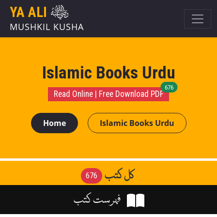
YA ALI
MUSHKIL KUSHA
Islamic Books Urdu
unread message
676
Read Online | Free Download PDF
Home
Islamic Books Urdu
کل کتب
676
فہرست کتب