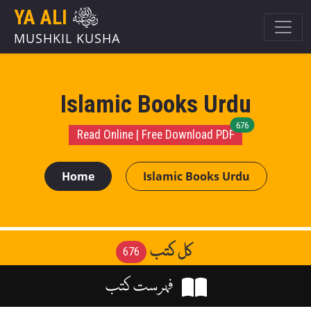
YA ALI
MUSHKIL KUSHA
Islamic Books Urdu
unread message
676
Read Online | Free Download PDF
Home
Islamic Books Urdu
کل کتب
676
فہرست کتب