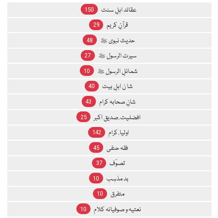
عقائد اہلِ سنت
150
قرآنِ کریم
29
حدیث نبوی ﷺ
48
سیرت الرسول ﷺ
27
شمائلِ الرسول ﷺ
10
شا ن اہلِ بیت
40
شانِ صحابہ کرام
43
افضلیت ِ صدیق اکبر
25
اولیا ٔ کرام
142
فقہ حنفی
45
تصوّف
37
بد مذہب
10
متفرق
10
نعتیہ و صوفیانہ کلام
10