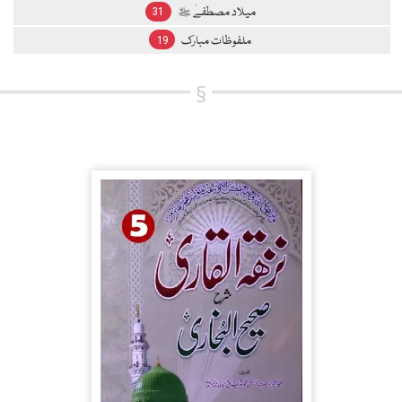
میلاد مصطفےٰ ﷺ
31
ملفوظات مبارک
19